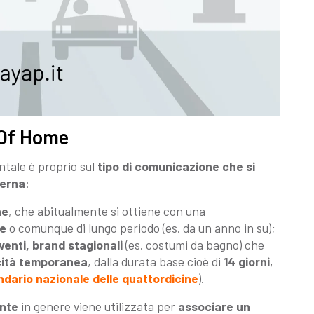
t Of Home
ntale è proprio sul
tipo di comunicazione che si
terna
:
ne
, che abitualmente si ottiene con una
e
o comunque di lungo periodo (es. da un anno in su);
enti, brand stagionali
(es. costumi da bagno) che
cità temporanea
, dalla durata base cioè di
14 giorni
,
ndario nazionale delle quattordicine
).
ente
in genere viene utilizzata per
associare un