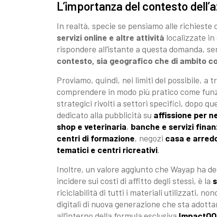
L’importanza del contesto dell’az
In realtà, specie se pensiamo alle richieste 
servizi online e altre attività
localizzate in 
rispondere all’istante a questa domanda, se
contesto, sia geografico che di ambito 
Proviamo, quindi, nei limiti del possibile, a t
comprendere in modo più pratico come funzion
strategici rivolti a settori specifici, dopo q
dedicato alla pubblicità su
affissione per n
shop e veterinaria
,
banche e servizi finan
centri di formazione
, negozi
casa e arred
tematici e centri ricreativi
.
Inoltre, un valore aggiunto che Wayap ha dec
incidere sui costi di affitto degli stessi, è la
s
riciclabilità di tutti i materiali utilizzati, 
digitali di nuova generazione che sta adott
all’interno della formula esclusiva
ImpactOO