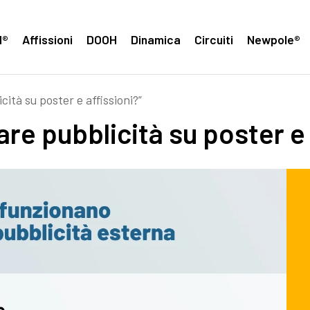
H®
Affissioni
DOOH
Dinamica
Circuiti
Newpole®
ità su poster e affissioni?”
re pubblicità su poster e 