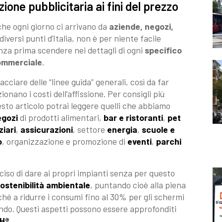
ione pubblicitaria ai fini del prezzo
che ogni giorno ci arrivano da
aziende, negozi,
diversi punti d’Italia, non è per niente facile
nza prima scendere nei dettagli di ogni
specifico
commerciale
.
racciare delle “linee guida” generali, così da far
ano i costi dell’affissione. Per consigli più
uesto articolo potrai leggere quelli che abbiamo
egozi
di prodotti alimentari,
bar e ristoranti
,
pet
ziari
,
assicurazioni
, settore
energia
,
scuole e
o
, organizzazione e promozione di
eventi
,
parchi
iso di dare ai propri impianti senza per questo
ostenibilità ambientale
, puntando cioè alla piena
nonché a ridurre i consumi fino al 30% per gli schermi
ando. Questi aspetti possono essere approfonditi
H®
.