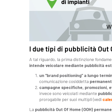
I due tipi di pubblicità Ou
A tal riguardo, la prima distinzione fondame
intende veicolare mediante pubblicità es
un “brand positioning” a lungo termi
comunicazione cosiddetta
permanent
campagne specifiche, promozioni, ev
invece sono veicolati mediante
pubbli
prorogabile per suoi multipli (vedi
cale
La
pubblicità Out Of Home (OOH) perman