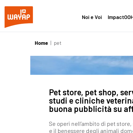
Noi e Voi
ImpactOO
Home
|
pet
Pet store, pet shop, ser
studi e cliniche veteri
buona pubblicità su af
Se operi nell’ambito di pet store, 
e il benessere degli animali dom