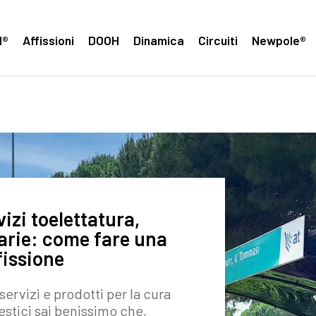
H®
Affissioni
DOOH
Dinamica
Circuiti
Newpole®
vizi toelettatura,
narie: come fare una
fissione
servizi e prodotti per la cura
estici sai benissimo che,