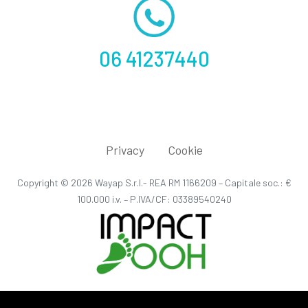
06 41237440
Privacy
|
Cookie
Copyright © 2026 Wayap S.r.l.- REA RM 1166209 – Capitale soc.: €
100.000 i.v. – P.IVA/CF: 03389540240