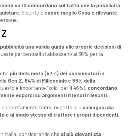
ersone su 10 concordano sul fatto che la pubblicità
quistare
. Il punto è
capire meglio Cosa è rilevante
,
persone.
 Z
pubblicità una valida guida alle proprie decisioni di
 Queste percentuali si abbassano al 36% per la
.
e che
più della metà (57%) dei consumatori in
la Gen Z, 64% di Millennials e 55% della
uesto è importante “solo” per il 46%),
concordano
ente esporsi su argomenti ritenuti rilevanti
.
 concretamente fanno rispetto alla
salvaguardia
ità e al modo stesso di trattare i propri dipendenti
,
in Italia, considerando che
ai più giovani sta