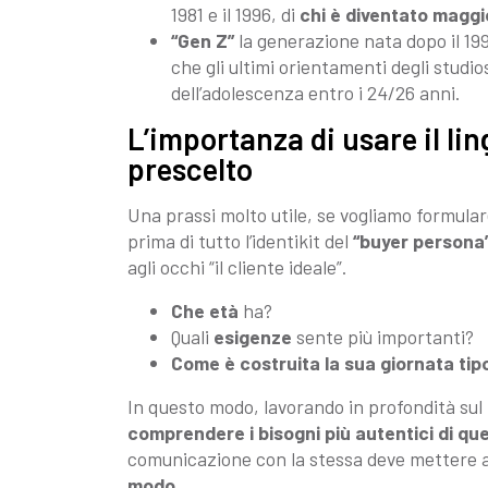
1981 e il 1996, di
chi è diventato maggi
“Gen Z”
la generazione nata dopo il 199
che gli ultimi orientamenti degli studios
dell’adolescenza entro i 24/26 anni.
L’importanza di usare il li
prescelto
Una prassi molto utile, se vogliamo formular
prima di tutto l’identikit del
“buyer persona
agli occhi “il cliente ideale”.
Che età
ha?
Quali
esigenze
sente più importanti?
Come è costruita la sua giornata tip
In questo modo, lavorando in profondità sul
comprendere i bisogni più autentici di q
comunicazione con la stessa deve mettere a
modo
.