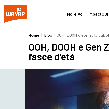
Noi e Voi
ImpactOO
Home
|
Blog
|
OOH, DOOH e Gen Z: la pubblic
OOH, DOOH e Gen Z: 
fasce d’età