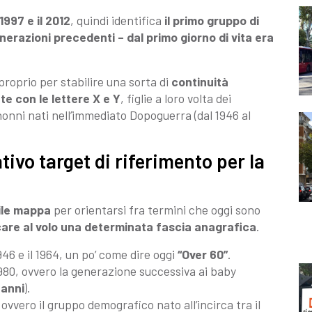
1997 e il 2012
, quindi identifica
il primo gruppo di
enerazioni precedenti – dal primo giorno di vita era
proprio per stabilire una sorta di
continuità
te con le lettere X e Y
, figlie a loro volta dei
nonni nati nell’immediato Dopoguerra (dal 1946 al
tivo target di riferimento per la
ile mappa
per orientarsi fra termini che oggi sono
care al volo una determinata fascia anagrafica
.
946 e il 1964, un po’ come dire oggi
“Over 60”
.
il 1980, ovvero la generazione successiva ai baby
 anni
).
, ovvero il gruppo demografico nato all’incirca tra il