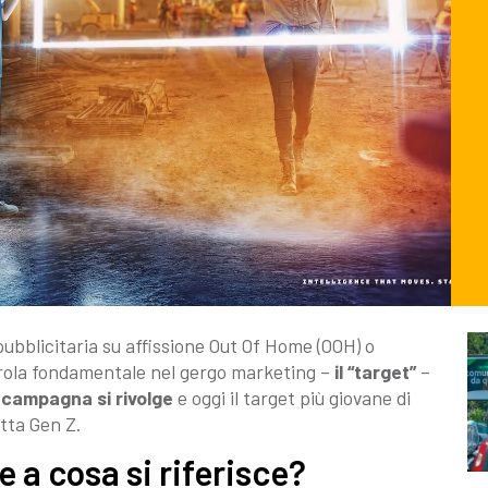
ubblicitaria su affissione Out Of Home (OOH) o
parola fondamentale nel gergo marketing –
il “target”
–
a campagna si rivolge
e oggi il target più giovane di
etta Gen Z.
 a cosa si riferisce?