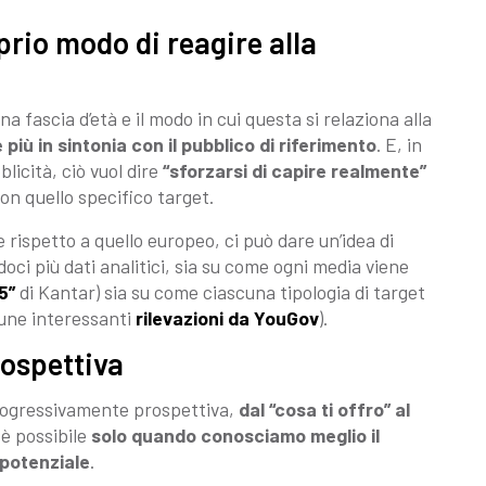
prio modo di reagire alla
 fascia d’età e il modo in cui questa si relaziona alla
più in sintonia con il pubblico di riferimento
. E, in
licità, ciò vuol dire
“sforzarsi di capire realmente”
on quello specifico target.
 rispetto a quello europeo, ci può dare un’idea di
ci più dati analitici, sia su come ogni media viene
5”
di Kantar) sia su come ciascuna tipologia di target
lcune interessanti
rilevazioni da YouGov
).
rospettiva
progressivamente prospettiva,
dal “cosa ti offro” al
è possibile
solo quando conosciamo meglio il
 potenziale
.