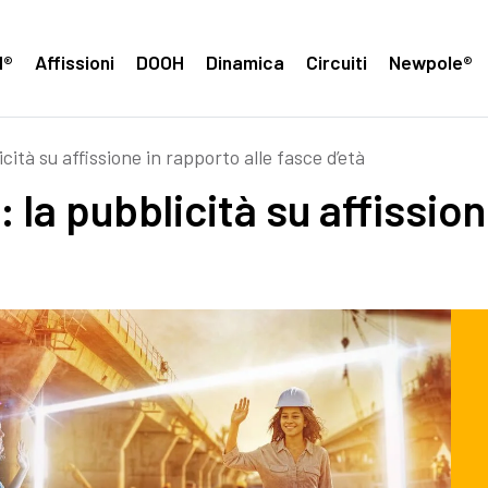
H®
Affissioni
DOOH
Dinamica
Circuiti
Newpole®
ità su affissione in rapporto alle fasce d’età
la pubblicità su affission