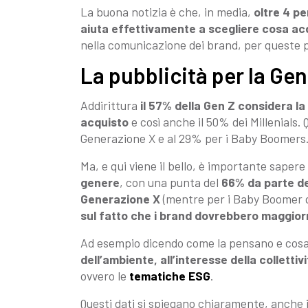
La buona notizia è che, in media,
oltre 4 p
aiuta effettivamente a scegliere cosa ac
nella comunicazione dei brand, per queste 
La pubblicità per la Gen
Addirittura
il 57% della Gen Z considera la 
acquisto
e così anche il 50% dei Millenials.
Generazione X e al 29% per i Baby Boomers
Ma, e qui viene il bello, è importante saper
genere
, con una punta del
66% da parte del
Generazione X
(mentre per i Baby Boomer q
sul fatto che i brand dovrebbero maggiorm
Ad esempio dicendo come la pensano e cosa
dell’ambiente, all’interesse della collettiv
ovvero le
tematiche ESG
.
Questi dati si spiegano chiaramente, anche 