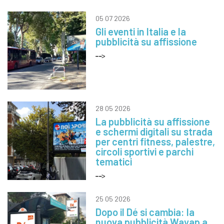
05 07 2026
Gli eventi in Italia e la
pubblicità su affissione
28 05 2026
La pubblicità su affissione
e schermi digitali su strada
per centri fitness, palestre,
circoli sportivi e parchi
tematici
25 05 2026
Dopo il Dé si cambia: la
nuova pubblicità Wayap a