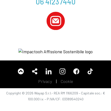
06 41237440
Privacy
|
Cookie
Copyright © 2026 Wayap S.r.l.- REA RM 1166209 – Capitale soc.: €
100.000 i.v. – P.IVA/CF: 03389540240