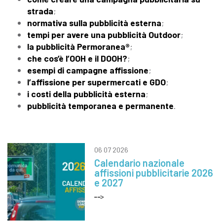
strada
;
normativa sulla pubblicità esterna
;
tempi per avere una pubblicità Outdoor
;
la pubblicità Permoranea®
;
che cos’è l’OOH e il DOOH?
;
esempi di campagne affissione
;
l’affissione per supermercati e GDO
;
i costi della pubblicità esterna
;
pubblicità temporanea e permanente
.
06 07 2026
Calendario nazionale
affissioni pubblicitarie 2026
e 2027